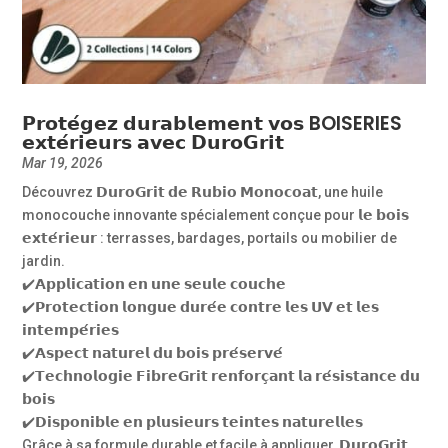
𝗣𝗿𝗼𝘁𝗲́𝗴𝗲𝘇 𝗱𝘂𝗿𝗮𝗯𝗹𝗲𝗺𝗲𝗻𝘁 𝘃𝗼𝘀 BOISERIES
𝗲𝘅𝘁𝗲́𝗿𝗶𝗲𝘂𝗿𝘀 𝗮𝘃𝗲𝗰 𝗗𝘂𝗿𝗼𝗚𝗿𝗶𝘁
Mar 19, 2026
Découvrez 𝗗𝘂𝗿𝗼𝗚𝗿𝗶𝘁 𝗱𝗲 𝗥𝘂𝗯𝗶𝗼 𝗠𝗼𝗻𝗼𝗰𝗼𝗮𝘁, une huile
monocouche innovante spécialement conçue pour 𝗹𝗲 𝗯𝗼𝗶𝘀
𝗲𝘅𝘁𝗲́𝗿𝗶𝗲𝘂𝗿 : terrasses, bardages, portails ou mobilier de
jardin.
✔️𝗔𝗽𝗽𝗹𝗶𝗰𝗮𝘁𝗶𝗼𝗻 𝗲𝗻 𝘂𝗻𝗲 𝘀𝗲𝘂𝗹𝗲 𝗰𝗼𝘂𝗰𝗵𝗲
✔️𝗣𝗿𝗼𝘁𝗲𝗰𝘁𝗶𝗼𝗻 𝗹𝗼𝗻𝗴𝘂𝗲 𝗱𝘂𝗿𝗲́𝗲 𝗰𝗼𝗻𝘁𝗿𝗲 𝗹𝗲𝘀 𝗨𝗩 𝗲𝘁 𝗹𝗲𝘀
𝗶𝗻𝘁𝗲𝗺𝗽𝗲́𝗿𝗶𝗲𝘀
✔️𝗔𝘀𝗽𝗲𝗰𝘁 𝗻𝗮𝘁𝘂𝗿𝗲𝗹 𝗱𝘂 𝗯𝗼𝗶𝘀 𝗽𝗿𝗲́𝘀𝗲𝗿𝘃𝗲́
✔️𝗧𝗲𝗰𝗵𝗻𝗼𝗹𝗼𝗴𝗶𝗲 𝗙𝗶𝗯𝗿𝗲𝗚𝗿𝗶𝘁 𝗿𝗲𝗻𝗳𝗼𝗿𝗰̧𝗮𝗻𝘁 𝗹𝗮 𝗿𝗲́𝘀𝗶𝘀𝘁𝗮𝗻𝗰𝗲 𝗱𝘂
𝗯𝗼𝗶𝘀
✔️𝗗𝗶𝘀𝗽𝗼𝗻𝗶𝗯𝗹𝗲 𝗲𝗻 𝗽𝗹𝘂𝘀𝗶𝗲𝘂𝗿𝘀 𝘁𝗲𝗶𝗻𝘁𝗲𝘀 𝗻𝗮𝘁𝘂𝗿𝗲𝗹𝗹𝗲𝘀
Grâce à sa formule durable et facile à appliquer, 𝗗𝘂𝗿𝗼𝗚𝗿𝗶𝘁