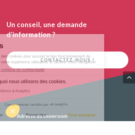
Un conseil, une demande
d’information ?
CONTACTEZ-NOUS !
Adresse du showroom
20, rue des Radis
7540 Kain (Tournai)