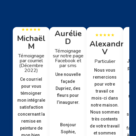
Aurélie
R
Michaël
D
Alexandre
M
V
Témoignage
Pa
sur notre page
Témoignage
Facebook et
par courriel
Particulier
J’ai 
par sms
(Décembre
papi
2022)
Nous vous
Une nouvelle
p
remercions
Ce courriel
façade
app
pour votre
pour vous
Dupriez, des
travail ce
témoigner
fleurs pour
mag
mois-ci dans
mon intégrale
l’inaugurer.
notre maison.
satisfaction
Nous sommes
satis
concernant la
très contents
bi
remise en
Bonjour
de votre travail
fair
peinture de
Sophie,
et sommes
à vo
mon bien.