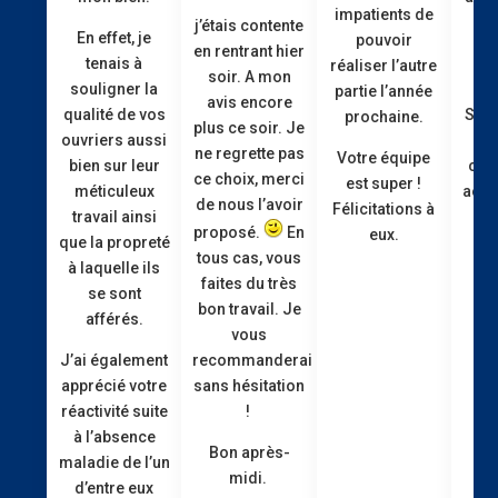
impatients de
e
j’étais contente
En effet, je
pouvoir
pe
en rentrant hier
tenais à
réaliser l’autre
ri
soir. A mon
souligner la
partie l’année
avis encore
Soph
qualité de vos
prochaine.
plus ce soir. Je
ex
ouvriers aussi
ne regrette pas
Votre équipe
cons
bien sur leur
ce choix, merci
est super !
acco
méticuleux
de nous l’avoir
Félicitations à
travail ainsi
proposé.
En
eux.
que la propreté
tous cas, vous
à laquelle ils
faites du très
se sont
bon travail. Je
afférés.
vous
recommanderai
J’ai également
sans hésitation
apprécié votre
!
réactivité suite
à l’absence
Bon après-
maladie de l’un
midi.
d’entre eux