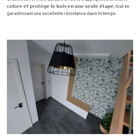
𝗰𝗼𝗹𝗼𝗿𝗲 𝗲𝘁 𝗽𝗿𝗼𝘁𝗲̀𝗴𝗲 𝗹𝗲 𝗯𝗼𝗶𝘀 𝗲𝗻 𝘂𝗻𝗲 𝘀𝗲𝘂𝗹𝗲 𝗲́𝘁𝗮𝗽𝗲, tout en
garantissant une excellente résistance dans le temps.