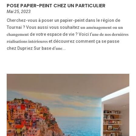
POSE PAPIER-PEINT CHEZ UN PARTICULIER
Mai 25, 2023
Cherchez-vous à poser un papier-peint dans le région de
Tournai ? Vous aussi vous souhaitez 𝐮𝐧 𝐚𝐦𝐞́𝐧𝐚𝐠𝐞𝐦𝐞𝐧𝐭 𝐨𝐮 𝐮𝐧
𝐜𝐡𝐚𝐧𝐠𝐞𝐦𝐞𝐧𝐭 de votre espace de vie ? Voici 𝐥’𝐮𝐧𝐞 𝐝𝐞 𝐧𝐨𝐬 𝐝𝐞𝐫𝐧𝐢𝐞̀𝐫𝐞𝐬
𝐫𝐞́𝐚𝐥𝐢𝐬𝐚𝐭𝐢𝐨𝐧𝐬 𝐢𝐧𝐭𝐞́𝐫𝐢𝐞𝐮𝐫𝐞𝐬 et découvrez comment ça se passe
chez Dupriez Sur base 𝐝’𝐮𝐧𝐞...